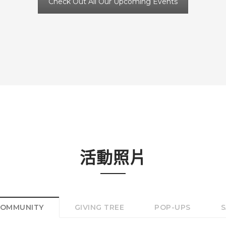
Check Out All Our Upcoming Events
活動照片
OMMUNITY
GIVING TREE
POP-UPS
S