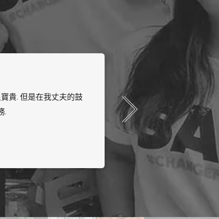
的時候，週末有一些額外的
我最初聯繫 SALT 
就找到了你們.