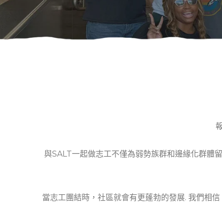
與SALT一起做志工不僅為弱勢族群和邊緣化群體
​​當志工團結時，社區就會有更蓬勃的發展. 我