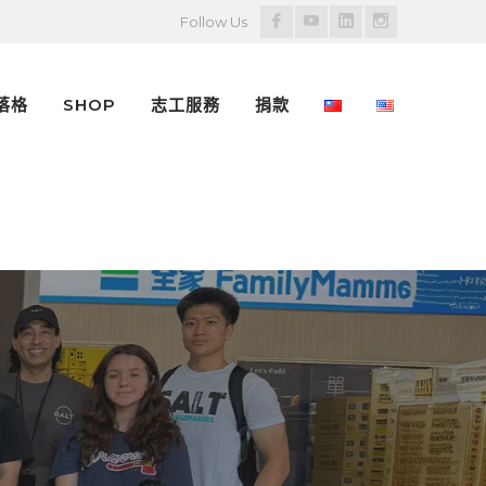
Facebook
Youtube
LinkedIn
Instagram
Follow Us
Profile
Profile
Profile
Profile
落格
SHOP
志工服務
捐款