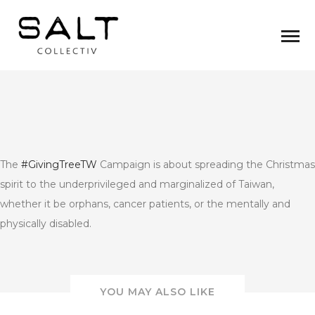
The
#GivingTreeTW
Campaign is about spreading the Christmas
spirit to the underprivileged and marginalized of Taiwan,
whether it be orphans, cancer patients, or the mentally and
physically disabled.
YOU MAY ALSO LIKE