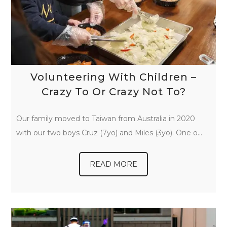
Volunteering With Children –
Crazy To Or Crazy Not To?
Our family moved to Taiwan from Australia in 2020
with our two boys Cruz (7yo) and Miles (3yo). One o…
READ MORE