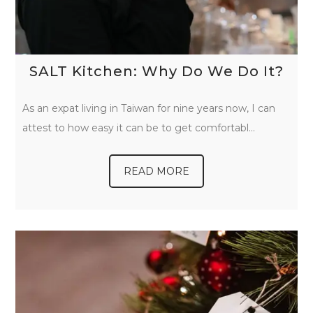
SALT Kitchen: Why Do We Do It?
As an expat living in Taiwan for nine years now, I can
attest to how easy it can be to get comfortabl…
READ MORE