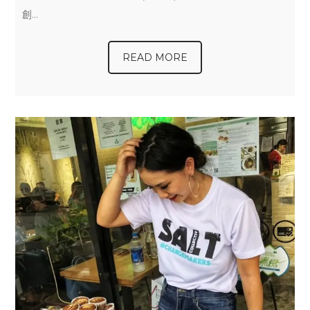
創…
READ MORE