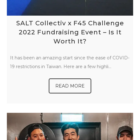
SALT Collectiv x F45 Challenge
2022 Fundraising Event – Is It
Worth It?
It has been an amazing start since the ease of COVID-
19 restrictions in Taiwan. Here are a few highli…
READ MORE