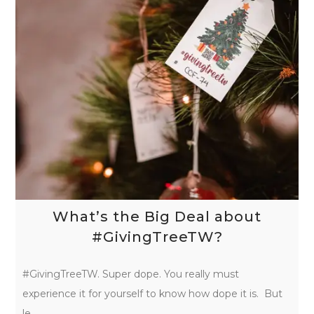
What’s the Big Deal about
#GivingTreeTW?
#GivingTreeTW. Super dope. You really must
experience it for yourself to know how dope it is. But
le…