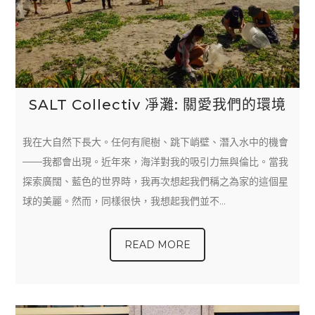
SALT Collectiv 凈灘: 關愛我們的環境
我在大自然下長大。任何有爬樹、跳下峭壁、潛入水中的機會
——我都會出現。近年來，海洋對我的吸引力無與倫比。當我
探索廣闊、藍色的世界時，我再次想起我們稱之為家的這個星
球的美麗。然而，同樣很快，我想起我們並不…
READ MORE