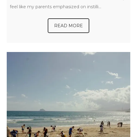
feel like my parents emphasized on instilli…
READ MORE