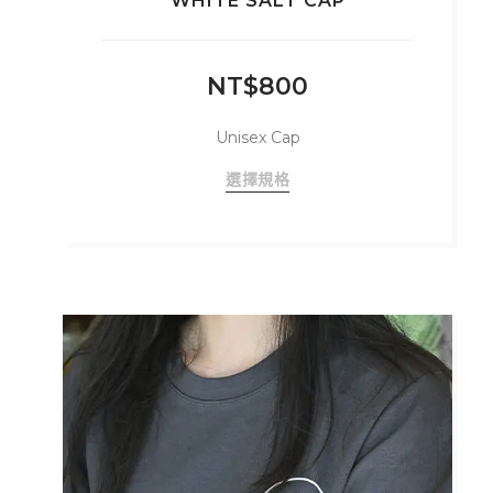
WHITE SALT CAP
NT$
800
Unisex Cap
此
選擇規格
產
品
有
多
種
款
式。
可
在
產