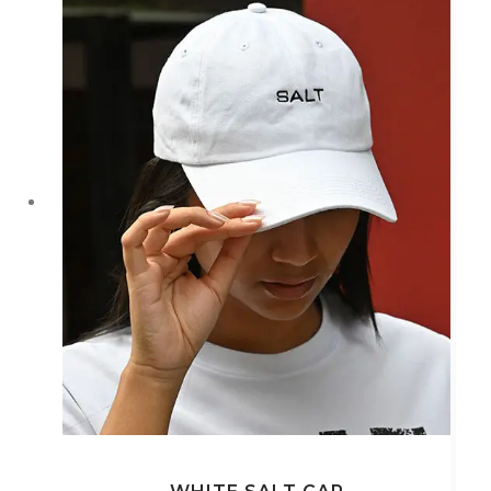
款
式。
可
在
產
品
頁
面
選
擇
選
項