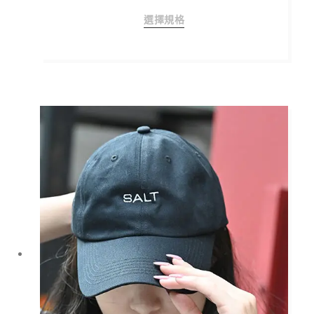
此
選擇規格
產
品
有
多
種
款
式。
可
在
產
品
頁
面
選
擇