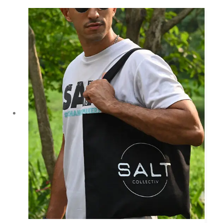
種
款
式。
可
在
產
品
頁
面
選
擇
選
項