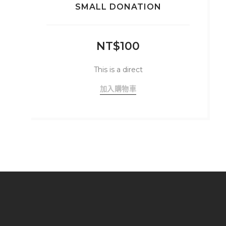
SMALL DONATION
NT$
100
This is a direct
加入購物車