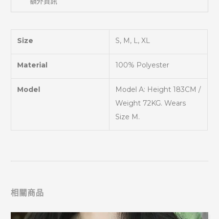
額外資訊
Size
S, M, L, XL
Material
100% Polyester
Model
Model A: Height 183CM /
Weight 72KG. Wears
Size M.
相關商品