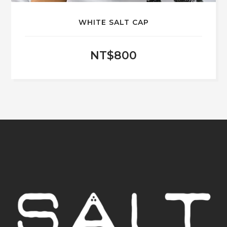
WHITE SALT CAP
NT$
800
此
產
品
有
多
種
款
式。
可
在
產