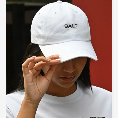
品
有
多
種
款
式。
可
在
產
品
頁
面
選
擇
選
項