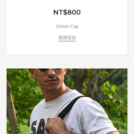
NT$
800
Unisex Cap
此
選擇規格
產
品
有
多
種
款
式。
可
在
產
品