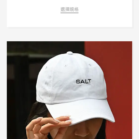
此
選擇規格
產
品
有
多
種
款
式。
可
在
產
品
頁
面
選
擇