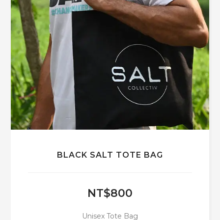
頁
面
選
擇
選
項
BLACK SALT TOTE BAG
NT$
800
Unisex Tote Bag