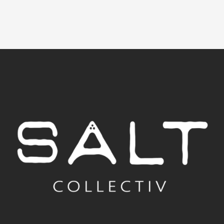
有
多
種
款
式。
可
在
產
品
頁
面
選
擇
選
項