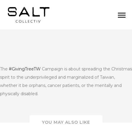
The
#GivingTreeTW
Campaign is about spreading the Christmas
spirit to the underprivileged and marginalized of Taiwan,
whether it be orphans, cancer patients, or the mentally and
physically disabled.
YOU MAY ALSO LIKE