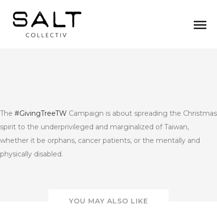
The
#GivingTreeTW
Campaign is about spreading the Christmas
spirit to the underprivileged and marginalized of Taiwan,
whether it be orphans, cancer patients, or the mentally and
physically disabled.
YOU MAY ALSO LIKE