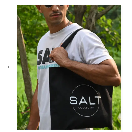
種
款
式。
可
在
產
品
頁
面
選
擇
選
項