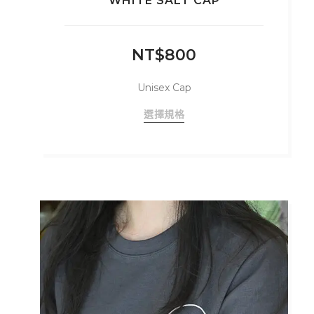
WHITE SALT CAP
NT$
800
Unisex Cap
此
選擇規格
產
品
有
多
種
款
式。
可
在
產