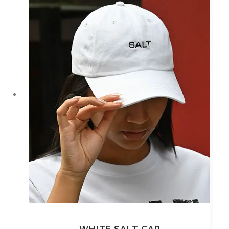
款
式。
可
在
產
品
頁
面
選
擇
選
項