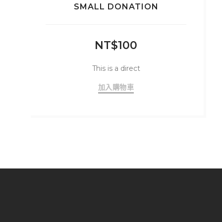
SMALL DONATION
NT$
100
This is a direct
加入購物車