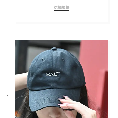
此
選擇規格
產
品
有
多
種
款
式。
可
在
產
品
頁
面
選
擇