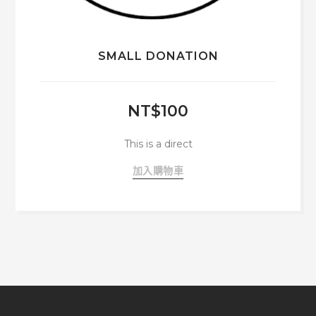
SMALL DONATION
NT$
100
This is a direct
加入購物車