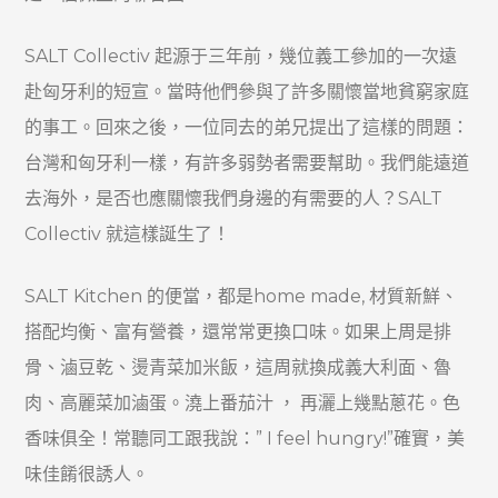
SALT Collectiv
起源于三年前，幾位義工參加的一次遠
赴匈牙利的短宣。當時他們參與了許多關懷當地貧窮家庭
的事工。回來之後，一位同去的弟兄提出了這樣的問題：
台灣和匈牙利一樣，有許多弱勢者需要幫助。我們能遠道
去海外，是否也應關懷我們身邊的有需要的人？
SALT
Collectiv
就這樣誕生了！
SALT Kitchen 的便當，都是home made, 材質新鮮、
搭配均衡、富有營養，還常常更換口味。如果上周是排
骨、滷豆乾、燙青菜加米飯，這周就換成義大利面、魯
肉、高麗菜加滷
蛋。澆上番茄汁 ， 再灑上幾點蔥花。色
香味俱全！常聽同工跟我說：” I feel hungry!”確實，美
味佳餚很誘人。