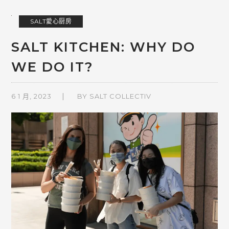
SALT愛心厨房
SALT KITCHEN: WHY DO
WE DO IT?
6 1 月, 2023
BY
SALT COLLECTIV