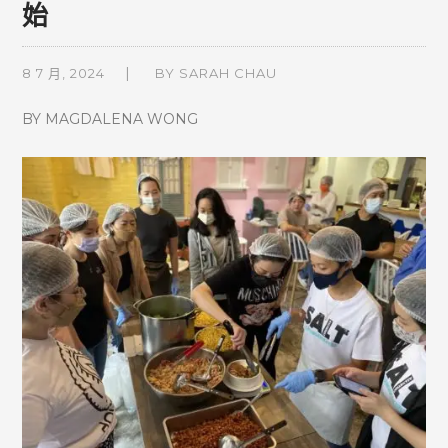
始
8 7 月, 2024
BY
SARAH CHAU
BY MAGDALENA WONG