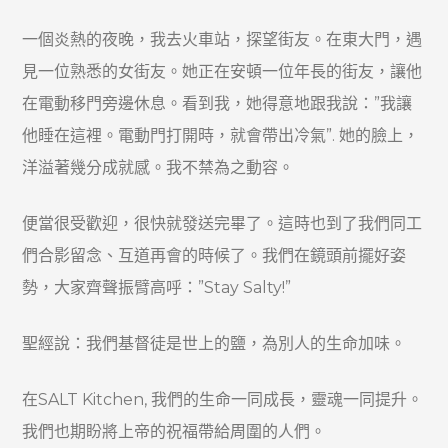
一個炎熱的夜晚，我去火車站，探望街友。在東大門，遇
見一位熟悉的女街友。她正在安頓一位年長的街友，讓他
在電動移門旁邊休息。看到我，她得意地跟我說：”我讓
他睡在這裡。電動門打開時，就會帶出冷氣”. 她的臉上，
洋溢著幾分成就感。我不禁為之動容。
便當很受歡迎，很快就發送完畢了。這時也到了我們同工
們合影留念、互道再會的時候了。我們在鏡頭前擺好姿
勢，大家齊聲振臂高呼：”Stay Salty!”
聖經說：我們基督徒是世上的鹽，為別人的生命加味。
在SALT Kitchen, 我們的生命一同成長，靈魂一同提升。
我們也期盼將上帝的祝福帶給周圍的人們。