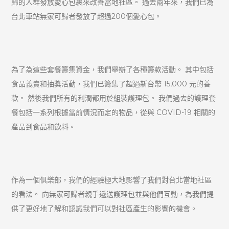
歸的人群發放愛心包裹來改善當地社區。 過去兩年來，我們已為
台北車站無家可歸者發放了超過200個愛心包。
為了為這些套餐籌集資金，我們舉辦了各種籌款活動。 其中包括
食品義賣和抽獎活動，我們已籌集了超過新台幣 15,000 元的善
款。 然後我們所有的利潤都用於組裝護理包。 我們過去的護理套
餐包括一系列根據當前情況而定的物品，從與 COVID-19 相關的
產品到食品和飲料。
作為一個俱樂部，我們的經驗極大地影響了我們對台北當地社區
的看法。 向無家可歸者親手遞送護理包並與他們互動，為我們提
供了更好地了解和認識我們可以對社區產生的影響的機會。