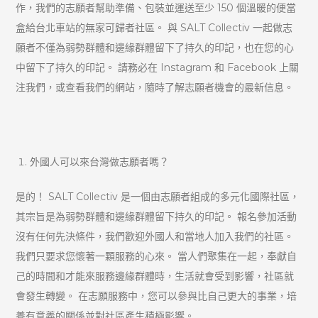
作，我們的志願者幫助準備、包裝並運送至少 150 個溫暖的便當
盒給台北車站的無家可歸者社區。 與 SALT Collectiv 一起做志
願者不僅為弱勢群體和邊緣群體留下了持久的印記，也在您的心
中留下了持久的印記。 請務必在 Instagram 和 Facebook 上關
注我們，或查看我們的網站，隨時了解志願者機會的最新信息。
外國人可以來台灣做志願者嗎？
是的！ SALT Collectiv 是一個由志願者組成的多元化國際社區，
其宗旨是為弱勢群體和邊緣群體留下持久的印記。 報名參加活動
沒有任何先決條件，我們歡迎外國人和當地人加入我們的社區。
我們只要求您懷著一顆服務的心來。 當人們聚集在一起，奉獻自
己的時間和才能來服務邊緣群體時，生活就會受到影響，社區就
會發生轉變。 在志願服務中，您可以參與比自己更大的事業，培
養有意義的關係並對社區產生積極影響。