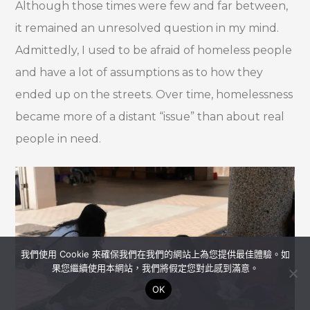
Although those times were few and far between,
it remained an unresolved question in my mind.
Admittedly, I used to be afraid of homeless people
and have a lot of assumptions as to how they
ended up on the streets. Over time, homelessness
became more of a distant “issue” than about real
people in need.
我們使用 Cookie 來確保我們在我們的網站上為您提供最佳體驗。如
果您繼續使用本網站，我們將假定您對此感到滿意。
OK