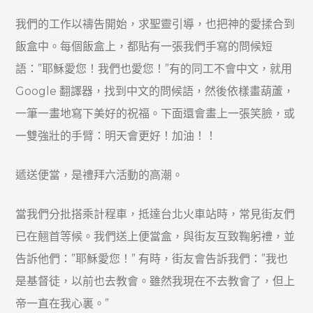
我們的工作以禱告開始，求聖靈引導，也把神的愛揉合到
飯盒中。每個飯盒上，都貼有一張我們手寫的問候短
語：”耶穌愛您！我們也愛您！”有的同工不會中文，就用
Google 翻譯器，找到中文的問候語，然後依樣畫葫蘆，
一筆一畫地寫下美好的祝福。下面還會畫上一張笑臉，或
一雙強壯的手臂：明天會更好！加油！！
遞送便當，是禮拜六活動的高潮。
當我們分批搭乘計程車，抵達台北火車站時，常見街友們
已在翹首等候。我們送上便當盒，與街友互致鞠躬禮，並
告訴他們：”耶穌愛您！” 有時，街友會告訴我們：”我也
是基督徒，以前也去教會。雖然我現在不去教會了，但上
帝一直在我心裏。”