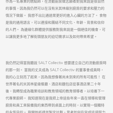
作為一名專業的糕點師，在流動廚房做志願者對我來說是很自然
的事情，因為我仍然可以在沒有米其林級別廚房的要求和壓力的
情況下做飯。 我想不出比通過胃更好的進入心臟的方法了。 食物
是我的通用語言，可以連接和團結不同文化、年齡、背景和信仰
的人們。 為邊緣化群體提供服務對我來說是一個絕佳的機會，可
以讓我更多地了解街頭朋友的迫切需求以及如何帶來希望。
我仍然記得當我聽說 SALT Collectiv 想要建立自己的流動廚房時
的那一刻。 當我的丈夫成為 SALT Collectiv 的董事會成員時，
我的心立刻亮了起來，因為我想像著尚未到來的所有可能性！ 在
世界著名的米其林星級餐廳、酒店和麵包店從事酒店業二十年
後，我轉型成為職業培訓和教育領域的教育領導者，以培養下一
代專業廚師。 我知道現在是我把上帝這些年來一直在領導和管理
廚房和員工來裝備我的東西帶到桌面上的時刻，以實現一個獨特
的永恆目的。 我開始祈禱並製定計劃，思考如何在完成這項努力