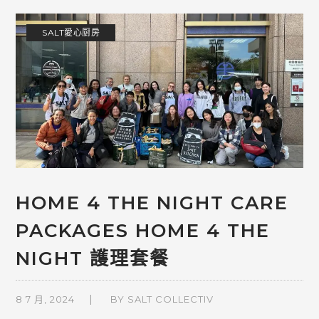
SALT愛心厨房
HOME 4 THE NIGHT CARE
PACKAGES HOME 4 THE
NIGHT 護理套餐
8 7 月, 2024
BY
SALT COLLECTIV