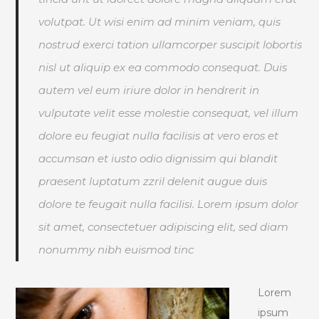
volutpat. Ut wisi enim ad minim veniam, quis
nostrud exerci tation ullamcorper suscipit lobortis
nisl ut aliquip ex ea commodo consequat. Duis
autem vel eum iriure dolor in hendrerit in
vulputate velit esse molestie consequat, vel illum
dolore eu feugiat nulla facilisis at vero eros et
accumsan et iusto odio dignissim qui blandit
praesent luptatum zzril delenit augue duis
dolore te feugait nulla facilisi. Lorem ipsum dolor
sit amet, consectetuer adipiscing elit, sed diam
nonummy nibh euismod tinc
Lorem
ipsum