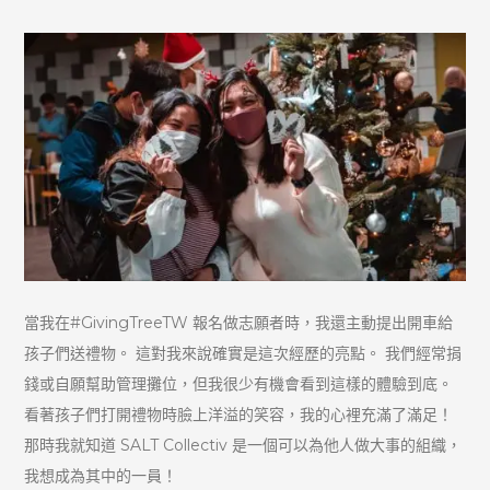
當我在#GivingTreeTW 報名做志願者時，我還主動提出開車給
孩子們送禮物。 這對我來說確實是這次經歷的亮點。 我們經常捐
錢或自願幫助管理攤位，但我很少有機會看到這樣的體驗到底。
看著孩子們打開禮物時臉上洋溢的笑容，我的心裡充滿了滿足！
那時我就知道 SALT Collectiv 是一個可以為他人做大事的組織，
我想成為其中的一員！