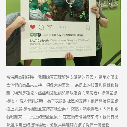
當供應商到達時，我開始真正理解這次活動的意義。 當地商販出
售他們的商品來支持一項偉大的事業； 為島上的貧困和邊緣化群
體（特別是孤兒、癌症和艾滋病兒童以及身心障礙者）提供聖誕
禮物。 當人們到達時，為了表達對社區的支持，他們開始從聖誕
樹上挑選禮物標籤並支持當地企業。 突然，頌歌響起，人們也跟
著唱起來——真正的聖誕氣氛！ 在志願者會議結束時，我們有機
會選擇自己的禮物標籤，並很高興能夠為孩子提供一份禮物。